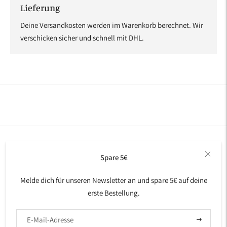
Lieferung
Deine Versandkosten werden im Warenkorb berechnet. Wir
verschicken sicher und schnell mit DHL.
Produkt
in
den
Warenkorb
legen
Spare 5€
Melde dich für unseren Newsletter an und spare 5€ auf deine
erste Bestellung.
Abonniere