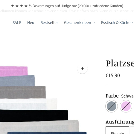
llungen können wir schneller verschicken. Frag einfach nach, wenn du sie schneller
SALE
Neu
Bestseller
Geschenkideen
Esstisch & Küche
Platzs
Bild
€15,90
vergrößern
Farbe
Schwa
Ausführun
Einzeln