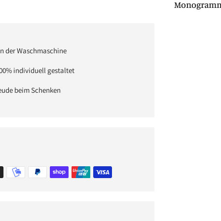
Monogramm
Produkt
in
 in der Waschmaschine
den
Warenkorb
00% individuell gestaltet
legen
reude beim Schenken