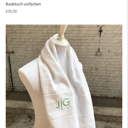
Badetuch unifarben
regulärer
€39,90
Preis