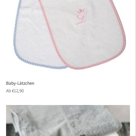
Baby-Lätzchen
regulärer
Ab €12,90
Preis