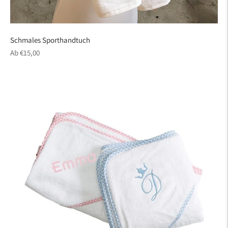
Schmales Sporthandtuch
regulärer
Ab €15,00
Preis