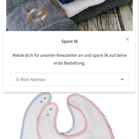
Spare 5€
Melde dich für unseren Newsletter an und spare 5€ auf deine
erste Bestellung.
Set Badetuch und Handtuch unifarben
regulärer
€55,00
Preis
Abonniere