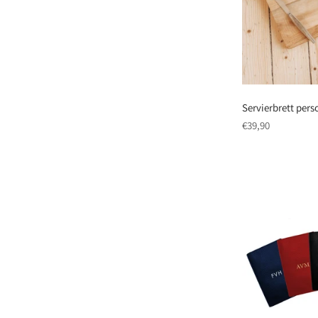
Servierbrett pers
regulärer
€39,90
Preis