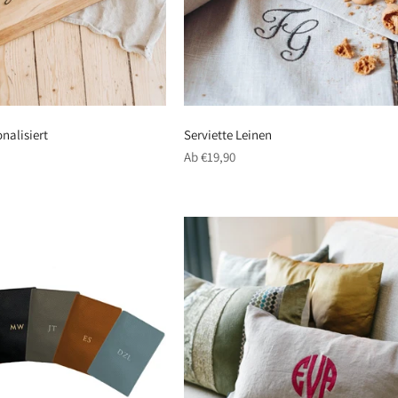
Serviette Leinen
onalisiert
regulärer
Ab €19,90
Preis