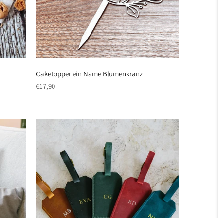
Caketopper ein Name Blumenkranz
regulärer
€17,90
Preis