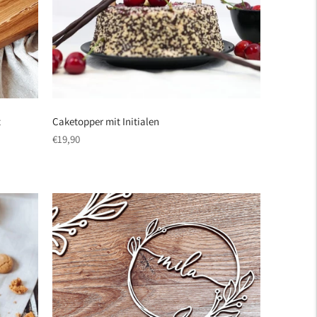
t
Caketopper mit Initialen
regulärer
€19,90
Preis