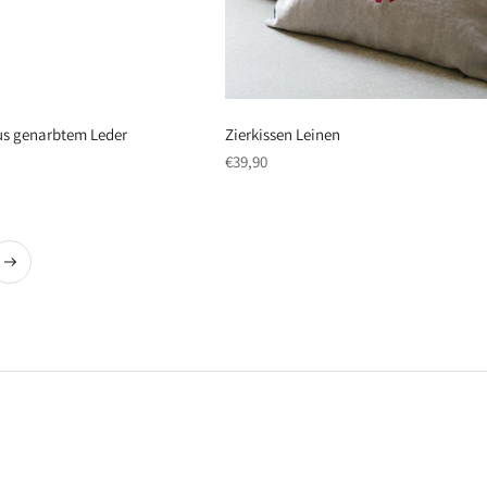
us genarbtem Leder
Zierkissen Leinen
regulärer
€39,90
Preis
chste