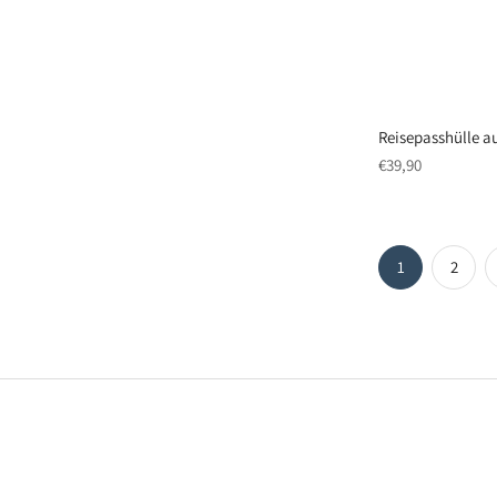
Reisepasshülle a
regulärer
€39,90
Preis
nä
1
2