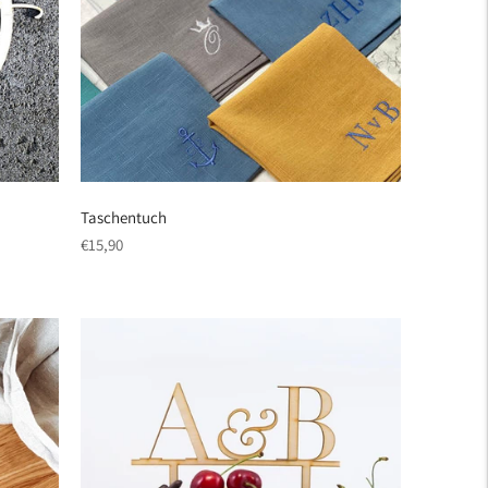
Taschentuch
regulärer
€15,90
Preis