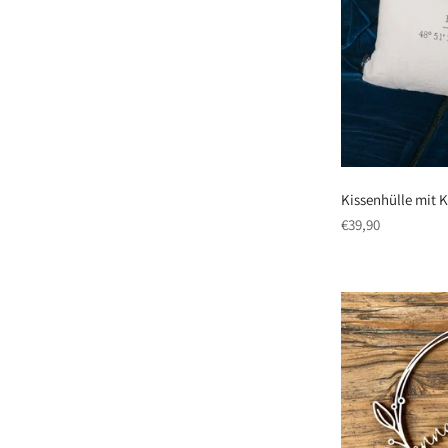
Kissenhülle mit 
regulärer
€39,90
Preis