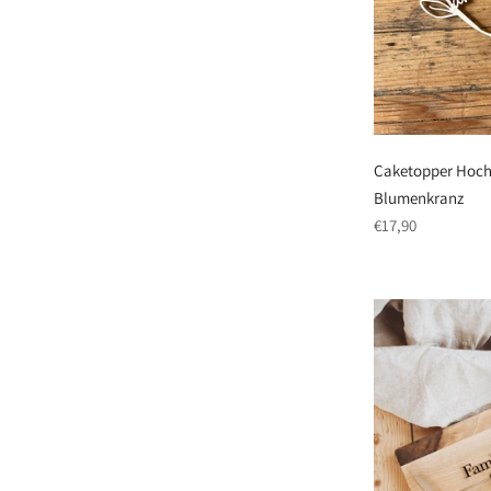
Caketopper Hoch
Blumenkranz
regulärer
€17,90
Preis