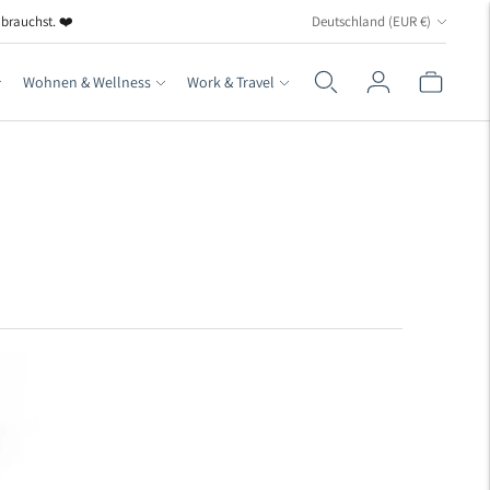
Währung
 brauchst. ❤️
Deutschland (EUR €)
Wohnen & Wellness
Work & Travel