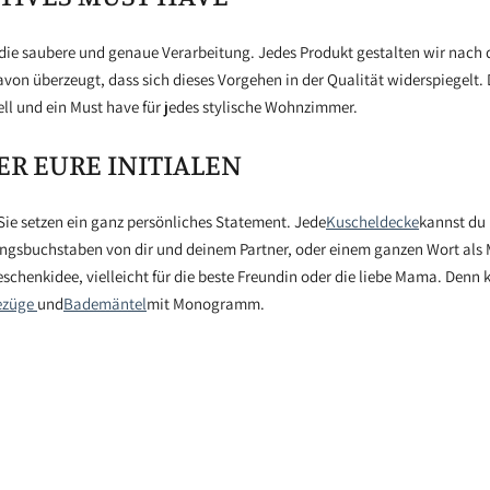
 die saubere und genaue Verarbeitung. Jedes Produkt gestalten wir nac
n überzeugt, dass sich dieses Vorgehen in der Qualität widerspiegelt. D
ell und ein Must have für jedes stylische Wohnzimmer.
R EURE INITIALEN
 setzen ein ganz persönliches Statement. Jede
Kuscheldecke
kannst du
angsbuchstaben von dir und deinem Partner, oder einem ganzen Wort a
henkidee, vielleicht für die beste Freundin oder die liebe Mama. Denn ka
ezüge
und
Bademäntel
mit Monogramm.