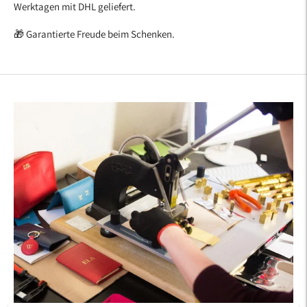
Werktagen mit DHL geliefert.
🎁 Garantierte Freude beim Schenken.
Produkt
in
den
Warenkorb
legen