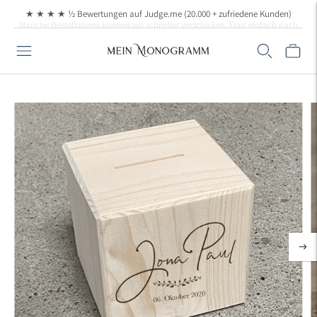
Manche Bestellungen können wir schneller verschicken. Frag einfach nach, wenn
★ ★ ★ ★ ½ Bewertungen auf Judge.me (20.000 + zufriedene Kunden)