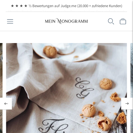
Manche Bestellungen können wir schneller verschicken. Frag einfach nach, wenn
★ ★ ★ ★ ½ Bewertungen auf Judge.me (20.000 + zufriedene Kunden)