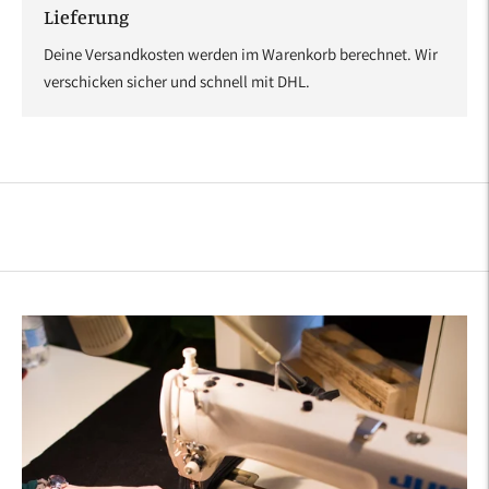
Lieferung
Deine Versandkosten werden im Warenkorb berechnet. Wir
verschicken sicher und schnell mit DHL.
Produkt
in
den
Warenkorb
legen