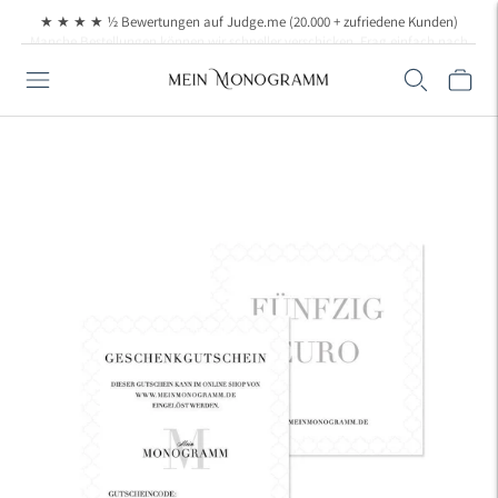
★ ★ ★ ★ ½ Bewertungen auf Judge.me (20.000 + zufriedene Kunden)
Manche Bestellungen können wir schneller verschicken. Frag einfach nach, wenn