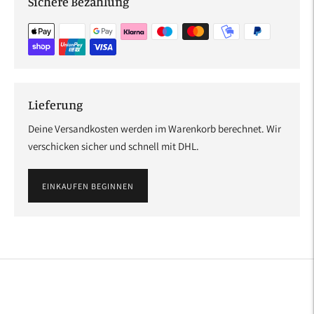
Sichere Bezahlung
Lieferung
Deine Versandkosten werden im Warenkorb berechnet. Wir
verschicken sicher und schnell mit DHL.
EINKAUFEN BEGINNEN
Produkt
in
den
Warenkorb
legen