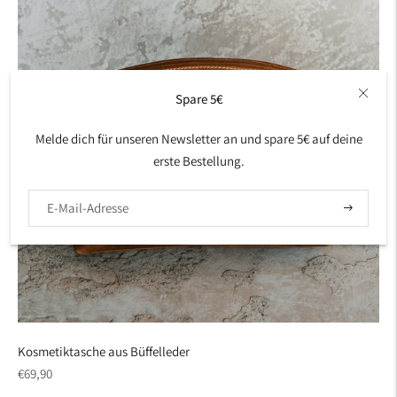
Spare 5€
Melde dich für unseren Newsletter an und spare 5€ auf deine
erste Bestellung.
Abonniere
Kosmetiktasche aus Büffelleder
regulärer
€69,90
Preis