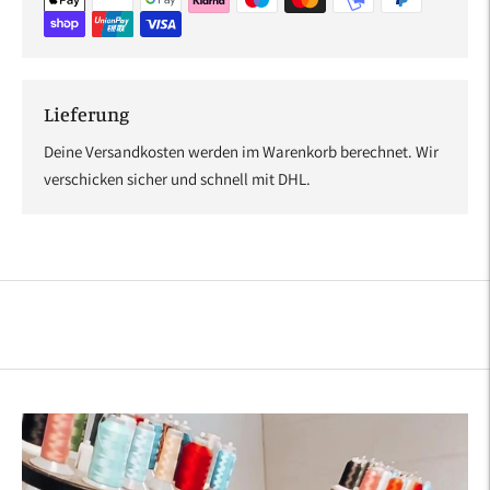
Lieferung
Deine Versandkosten werden im Warenkorb berechnet. Wir
verschicken sicher und schnell mit DHL.
Produkt
in
den
Warenkorb
legen