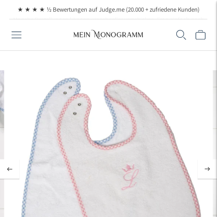
Manche Bestellungen können wir schneller verschicken. Frag einfach nach, wenn
★ ★ ★ ★ ½ Bewertungen auf Judge.me (20.000 + zufriedene Kunden)